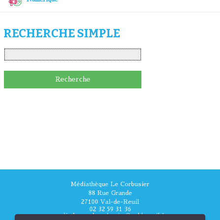
RECHERCHE SIMPLE
Médiathèque Le Corbusier
88 Rue Grande
27100 Val-de-Reuil
02 32 59 31 36
mediatheque.lecorbusier@valdereuil.fr