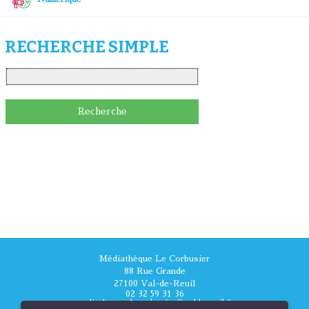
RECHERCHE SIMPLE
Médiathèque Le Corbusier
88 Rue Grande
27100 Val-de-Reuil
02 32 59 31 36
mediatheque.lecorbusier@valdereuil.fr